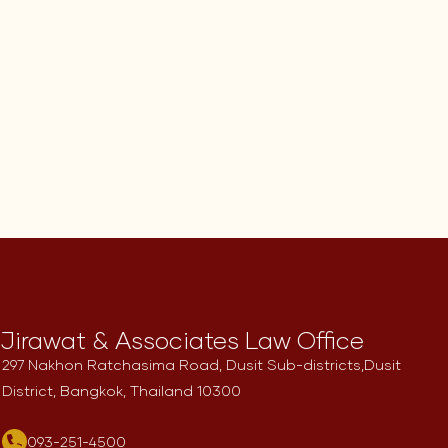
Jirawat & Associates Law Office
297 Nakhon Ratchasima Road, Dusit Sub-districts,
Dusit
District, Bangkok, Thailand 10300
093-251-4500